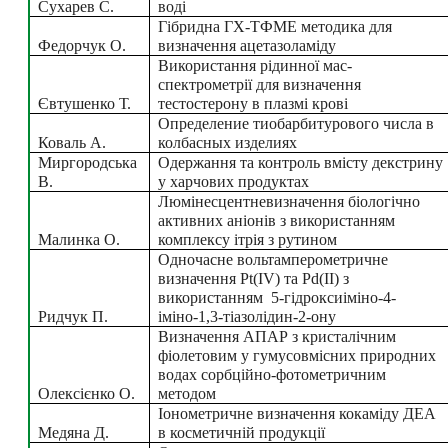
Сухарев С.
воді
Гібридна ГХ-ТФМЕ методика для 
Федорчук О.
визначення ацетазоламіду
Використання рідинної мас-
спектрометрії для визначення 
Євтушенко Т.
тестостерону в плазмі крові
Определение тиобарбитурового числа в 
Коваль А.
колбасных изделиях
Миргородська 
Одержання та контроль вмісту декстрину 
В.
у харчових продуктах
Люмінесцентневизначення біологічно 
активних аніонів з використанням 
Малинка О.
комплексу ітрія з рутином
Одночасне вольтамперометричне 
визначення Pt(IV) та Pd(II) з 
використанням  5-гідроксиіміно-4-
Ридчук П.
іміно-1,3-тіазолідин-2-ону
Визначення АПАР з кристалічним 
фіолетовим у гумусовмісних природних 
водах сорбційно-фотометричним 
Олексієнко О.
методом
Іонометричне визначення кокаміду ДЕА 
Медяна Д.
в косметичній продукції