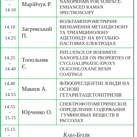
NANOPRISMS FOR SURFACE-
Марійчук Р.
– 
ENHANCED RAMAN 
14.10
SPECTROSCOPY
ВОЛЬТАМПЕРОМЕТРИЧНЕ 
14.10 
ВИЗНАЧЕННЯ МЕТАНДІЄНОНУ 
Загревський 
– 
ТА ТРИАМЦИНОЛОНУ 
П.
14.25
АЦЕТОНІДУ НА ВУГІЛЬНО-
ПАСТОВИХ ЕЛЕКТРОДАХ
INFLUENCE OF BOEHMITE 
14.25 
NANOFILLER ON PROPERTIES OF 
Топольняк 
– 
CYCLOALIPHATIC-EPOXY 
Є.
14.40
OLIGOSILOXANE RESIN 
COATINGS
14.40 
ФЛЮОРЕСЦЕНТНІ ЗОНДИ НА 
Макеєв А. 
– 
ОСНОВІ 
14.55
ГЕТАРИЛАЦЕТОНІТРИЛІВ
СПЕКТРОФОТОМЕТРИЧЕСКОЕ 
14.55 
ОПРЕДЕЛЕНИЕ СОДЕРЖАНИЯ 
Юрченко О.
– 
 ГУМИНОВЫХ ВЕЩЕСТВ В 
15.15
РАССОЛАХ
15.15 
Кава-Брейк
– 