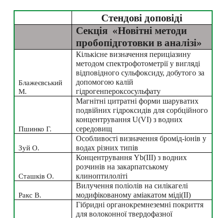
Стендові доповіді
Секція  «Новітні методи 
пробопідготовки в аналізі»
Кількісне визначення периціазину 
методом спектрофотометрії у вигляді 
відповідного сульфоксиду, добутого за 
допомогою калій 
Блажеєвський 
М.
гідрогенпероксосульфату
Магнітні цитратні форми шаруватих 
подвійних гідроксидів для сорбційного 
концентрування U(VI) з водних 
Пшинко Г.
середовищ
Особливості визначення бромід-іонів у 
Зуй О.
водах різних типів
Концентрування Yb(III) з водних 
розчинів на закарпатському 
Сташків О.
клиноптилоліті
Вилучення поліолів на силікагелі 
Ракс В.
модифікованому аміакатом міді(II)
Гібридні органокремнеземні покриття 
для волоконної твердофазної 