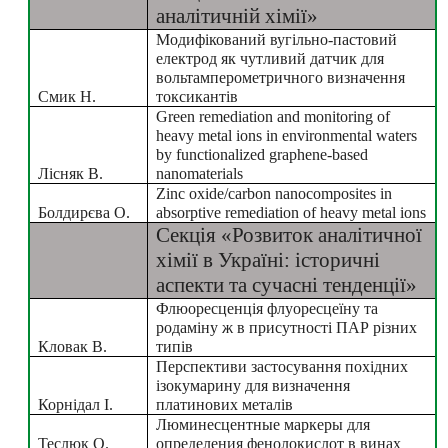
аналітичній хімії»
Модифікований вугільно-пастовий 
електрод як чутливий датчик для 
вольтамперометричного визначення 
Смик Н.
токсикантів
Green remediation and monitoring of 
heavy metal ions in environmental waters 
by functionalized graphene-based 
Лісняк В.
nanomaterials
Zinc oxide/carbon nanocomposites in 
Болдирєва О.
absorptive remediation of heavy metal ions
Секція «Розвиток аналітичної 
хімії в Україні: історичні 
аспекти та сучасні тенденції»
Флюоресценція флуоресцеїну та 
родаміну ж в присутності ПАР різних 
Кловак В.
типів
Перспективи застосування похідних 
ізокумарину для визначення 
Корнідал І.
платинових металів
Люминесцентные маркеры для 
Теслюк О.
определения фенолокислот в винах