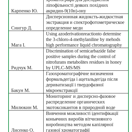
ліпофільності деяких похідних 
Карпенко Ю.
акридин-9(10н)-ону
Дисперсионная жидоксть-жидкостная 
экстракция и спектрофотометрическое 
Снигур Д.
определение меди
Using azoderivationreactionto determine 
the 3-chloro-4-methylaniline by mehods 
Мага І.
high performance liquid chromatography
Discrimination of semicarbazide false 
positive samples during the control of 
nitrofurans metabolites residues in honey 
Ридчук М.
by UPLC-MS/MS
Газохроматографічне визначення 
формальдегіда і ацетальдегіда після 
дериватизації і твердофазної 
Бакун М.
мікроекстракції
Мониторинг и дисперсно-фазовое 
распределение органических 
Милюкин М.
экотоксикантов в природной воде
Вивчення можливості ідентифікації 
коньячних виробів вітчизняного 
виробництва методом капілярної 
Лисенко О.
газової хроматографії