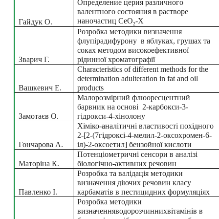
Определение церия различного 
валентного состояния в растворе 
наночастиц CеO
-X
Гайдук О.
2
Розробка методики визначення 
флупірадифурону  в яблуках, грушах та 
соках методом високоефективної 
Зварич Г.
рідинної хроматографії
Characteristics of different methods for the 
determination adulteration in fat and oil 
Вашкевич Е.
products
Малорозмірний флюоресцентний 
барвник на основі  2-карбокси-3-
Замотаєв О.
гідрокси-4-хінолону
Хіміко-аналітичні властивості похідного 
2-[2-(7гідроксі-4-мелил-2-оксохромен-6-
Гончарова А.
іл)-2-оксоетил] бензойної кислоти
Потенціометричні сенсори в аналізі 
Маторіна К.
біологічно-активних речовин
Розробка та валідація методики 
визначення діючих речовин класу 
Павленко І. 
карбаматів в пестицидних формуляціях
Розробка методики 
визначенняводорозчиннихвітамінів в 