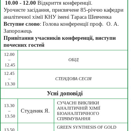
10.00 - 12.00
 Відкриття конференції. 
Урочисте засідання, присвячене 85-річчю кафедри 
аналітичної хімії КНУ імені Тараса Шевченка
Вступне слово
: Голова конференції проф.  О. А. 
Запорожець
Привітання учасників конференції, виступи 
почесних гостей
12.00 
– 
ОБІД
12.45
12.45 
– 
СТЕНДОВА СЕСІЯ
13.30
Усні доповіді
СУЧАСНІ ВИКЛИКИ 
13.30 
АНАЛІТИЧНІЙ ХІМІЇ 
Студеняк Я.
– 
БІОАНАЛІТИЧНОГО 
13.50
СПРЯМУВАННЯ
GREEN SYNTHESIS OF GOLD 
13.50 