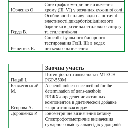
Спектрофотометричне визначення 
Юрченко О.
хрому (III, VI) у розчинах кухонної солі
Особливості впливу води на оптичні 
властивості дикарботіоціанінового 
барвника в розчинах етилового спирту 
Герда В.
та етиленгліколя
Способ візуального бинарного 
тестирования Fe(II, III) в водах 
Решетняк Е.
питьевого назначения
Заочна участь
Потенціостат-гальваностат MTECH 
Пацай І.
PGP-550М
Блажеєвський 
A chemiluminescence method for the 
М.
determination of trans-anethole
ВЭЖХ-определение активных 
компонентов в диетической добавке 
Єгорова А.
«карнитиновая вода»
Дорошенко Р.
Іонометричне визначення бетаїну
Спектрофотометричне визначення 
сумарного вмісту альдегідів у дощовій 