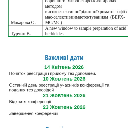
борошні та хлібопекарськихвиробах 
методом 
високоефективноїрідинноїхроматографіїз 
мас-селективнимдетектуванням  (ВЕРХ-
Макарова О.
МС/МС)
A new window to sample preparation of acid 
Турчин В.
herbicides
Важливі дати
14 Квітень 2026
Початок реєстрації і прийому тез доповідей.
10 Жовтень 2026
Останній день реєстрації учасників конференції та
подання тез доповідей
21 Жовтень 2026
Відкритя конференції
23 Жовтень 2026
Завершення конференції