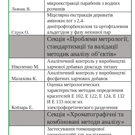
мікроекстракціі парабенів з водних 
Левчик В.
розчинів
Міцелярна екстракція дериватів 
амінокислот з 2,4-
динітрофторбензолом та ортофталевим 
Струк О.
альдегідом у фазу неіонної пар
Секція «Проблеми метрології, 
стандартизації та валідації 
методик аналізу об’єктів»
Аналітичний контроль у виробництві 
Ніколенко М.
харчової добавки діоксиду титану
Аналітичний контроль у виробництві 
Малахова К.
фосфатних харчових добавок
Оценка метрологических 
характеристик методик определения 
красителей Е 102, Е 122, Е 124, Е 132 
И Е 133 после их 
Кобзарь Е.
электрофоретического разделения
Секція «Хроматографічні та 
комбіновані методи аналізу»
Застосування тонкошарової 
хроматографії для дослідження 