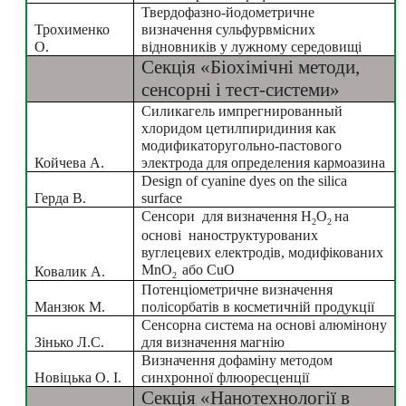
Твердофазно-йодометричне 
Трохименко 
визначення сульфурвмісних 
О.
відновників у лужному середовищі
Секція «Біохімічні методи, 
сенсорні і тест-системи»
Силикагель импрегнированный 
хлоридом цетилпиридиния как 
модификаторугольно-пастового 
Койчева А.
электрода для определения кармоазина
Design of cyanine dyes on the silica 
Герда В.
surface
Cенсори  для визначення H
O
на 
2
2 
основі  наноструктурованих 
вуглецевих електродів, модифікованих 
MnO
або CuO
Ковалик А.
2  
Потенціометричне визначення 
Манзюк М.
полісорбатів в косметичній продукції
Сенсорна система на основі алюмінону 
Зінько Л.С.
для визначення магнію
Визначення дофаміну методом 
Новіцька О. І.
синхронної флюоресценції
Секція «Нанотехнології в 